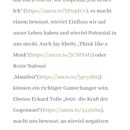
das Buch von Dr. Joe Dispenza „Ein neues
Ich“ (
https://amzn.to/3PxqdGv
), es macht
einem bewusst, wieviel Einfluss wir auf
unser Leben haben und wieviel Potenzial in
uns steckt. Auch Jay Shetty „Think like a
Monk“(
https://amzn.to/3CSPkMz
) oder
Roxie Nafousi
„Manifest“(
https://amzn.to/3prydhQ
)
können ein richtiger Gamechanger sein.
Ebenso Eckard Tolle „Jetzt- die Kraft der
Gegenwart“(
https://amzn.to/444laSn
),
macht uns bewusst, an wieviel negativen